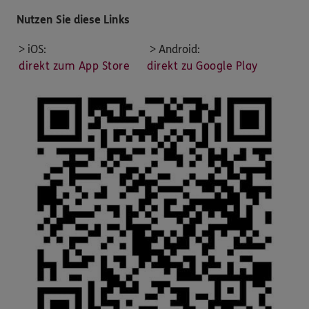
Nutzen Sie diese Links
> iOS:
> Android:
direkt zum App Store
direkt zu Google Play