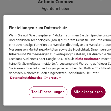
Antonio
Cannova
Agenturinhaber
Tel:
Einstellungen zum Datenschutz
07231/7762543
antonio.cannova@ergo.de
Wenn Sie auf "Alle akzeptieren" klicken, stimmen Sie der Speicherung 
und ähnlichen Technologien (Tools) auf Ihrem Gerät zu. Dadurch ermö
Mobil:
07231/7762543
eine zuverlässige Funktion der Website, die Analyse der Websitenutzun
Messung von Marketingaktivitäten sowie die Möglichkeit, Ihnen persona
Inhalte und Werbeanzeigen zur Verfügung zu stellen, z.B. durch die N
Facebook Audiences oder Google Ads. Falls Sie
nicht zustimmen
möchten
Damit Sie Ihre Zukunft optimistisch gestalten können:
keine für Sie maßgeschneiderte Anpassung und Werbung auf dieser Se
wir beraten Sie gerne rund um Versicherungen und
Sie können Ihre Entscheidungen jederzeit über den Button "Tool-Eins
Vorsorge. Oder treffen Sie uns persönlich
anpassen. Näheres zu den eingesetzten Tools finden Sie unter
Datenschutzhinweise
Impressum
in Pforzheim, Julius-Moser-Str. 13.
So erreichen Sie uns
Tool-Einstellungen
Alle akzeptieren