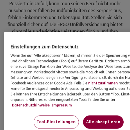
Passiert ein Unfall, kann man seinen Beruf nicht mehr
ausüben oder fallen Grundfähigkeiten des Körpers aus,
fehlen Einkommen und Lebensqualität. Stellen Sie sich
finanziell sicher auf. Die ERGO Unfallversicherung bietet
sinnvolle und wichtige Leistungen
für Sie und Ihre
Kinder.
Einstellungen zum Datenschutz
Wenn Sie auf "Alle akzeptieren" klicken, stimmen Sie der Speicherung 
und ähnlichen Technologien (Tools) auf Ihrem Gerät zu. Dadurch ermö
eine zuverlässige Funktion der Website, die Analyse der Websitenutzun
Messung von Marketingaktivitäten sowie die Möglichkeit, Ihnen persona
Inhalte und Werbeanzeigen zur Verfügung zu stellen, z.B. durch die N
Facebook Audiences oder Google Ads. Falls Sie
nicht zustimmen
möchten
keine für Sie maßgeschneiderte Anpassung und Werbung auf dieser Se
Sie können Ihre Entscheidungen jederzeit über den Button "Tool-Eins
anpassen. Näheres zu den eingesetzten Tools finden Sie unter
Datenschutzhinweise
Impressum
Tool-Einstellungen
Alle akzeptieren