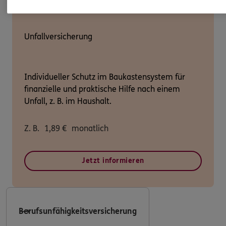
Unfallversicherung
Individueller Schutz im Baukastensystem für
finanzielle und praktische Hilfe nach einem
Unfall, z. B. im Haushalt.
Z. B.
1,89
€
monatlich
Jetzt informieren
Berufsunfähigkeitsversicherung